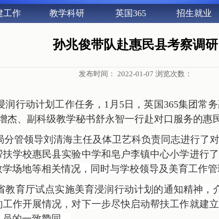
建工作
教学科研
英国365
招生就业
孙兆俊带队赴惠民县考察调研
发布时间：
2022-01-07
浏览次数：
润行动计划工作任务，1月5日，英国365集团常
李增杰、副科级教学秘书舒永智一行赴对口服务的惠
局分管领导刘清海主任及体卫艺科负责同志进行了
帮扶学校
惠民县实验中学和皂户李镇中心小学进行了
教学场地等相关情况
，同时与学校领导及美育工作管
省教育厅试点实施
美育浸润行动计划
的通知精神，
的工作开展情况，对下一步尽快启动帮扶工作就建立
人员的一致赞同。